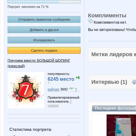
Портрет заполнен на 71 %
Комплименты
Отправить приватное сообщение
Комплиментов нет.
Вы не авторизованы! Чтоб
Добавить в друзья
Игнорировать
Сделать подарок
Метки лидеров
Покупаем вместе: БОЛЬШОЙ ШОПИНГ
(взрослый)
популярность:
+6
6245 место
Интервью (1)
↑
+10 ↑
рейтинг
3692
?
Привилегированный
пользователь
7
уровня
Последние
фотогра
Статистика портрета: