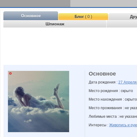
Основное
Блог
( 0 )
Др
Шпионаж
Основное
Дата рождения :
27 Апрел
Место рождения : скрыто
Место нахождения : скрыто
Место проживания : не ука
Любимые места : не указа
Интересы :
Живопись и рук